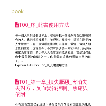
book
T00_序_此書使用方法
每一個人來到這個世界上，都在尋找一個能夠與自己靈魂契
合的人。我們渴望被看見、被理解、被珍惜，渴望在漫長的
人生旅程中，有一個溫暖的港灣可以停靠。愛情，這個人類
永恆的主題，從古至今，不知有多少詩人為它吟唱，多少藝
術家為它傾倒，多少平凡人在它面前流淚歡笑。它是我們生
命中最美麗的體驗之一，也是最能讓我們看清自己的鏡
子。...
Explorer Full story: T00_序_此書使用方法
T01_第一章_損失厭惡_害怕失
去對方，反而變得控制、焦慮與
依附
你有沒有過這樣的經驗？當你發現伴侶沒有回覆你的訊息