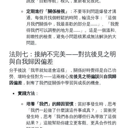
跳脫「自動導航」模式，重新看見彼此。
定期進行「關係檢視」
：不要等到問題爆發才溝
通。每個月找個輕鬆的時間，輪流分享：「這個
月我們關係中，我最喜歡的部分是……」、「我覺
得我們可以調整的地方是……」。這是一個溫和、
前瞻性的檢查，避免小問題積累成無法解決的大
問題。
法則七：接納不完美——對抗後見之明
與自我歸因偏差
分手後說「我早就知道會這樣」，關係好時覺得是自己功
勞、壞時全怪對方——這兩種心魔
後見之明偏誤
與
自我歸
因偏差
，剝奪了我們從關係中學習與成長的機會。
實踐方法
：
培養「我們」的歸因習慣
：當好事發生時，思考
「我們一起做了什麼讓這件事成真？」；當衝突
發生時，思考「我們各自的哪些行為導致了這個
結果？」這能幫助你建立更客觀、更具合作性的