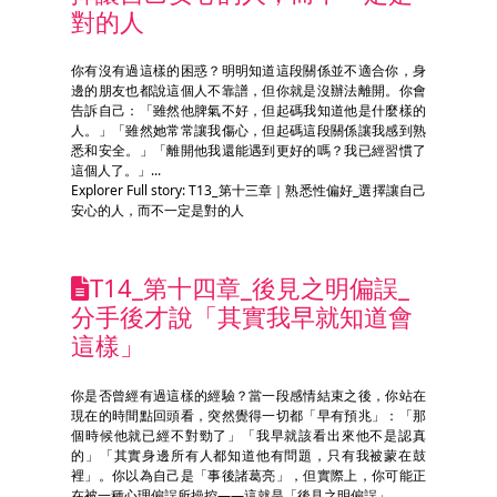
對的人
你有沒有過這樣的困惑？明明知道這段關係並不適合你，身
邊的朋友也都說這個人不靠譜，但你就是沒辦法離開。你會
告訴自己：「雖然他脾氣不好，但起碼我知道他是什麼樣的
人。」「雖然她常常讓我傷心，但起碼這段關係讓我感到熟
悉和安全。」「離開他我還能遇到更好的嗎？我已經習慣了
這個人了。」...
Explorer Full story: T13_第十三章｜熟悉性偏好_選擇讓自己
安心的人，而不一定是對的人
T14_第十四章_後見之明偏誤_
分手後才說「其實我早就知道會
這樣」
你是否曾經有過這樣的經驗？當一段感情結束之後，你站在
現在的時間點回頭看，突然覺得一切都「早有預兆」：「那
個時候他就已經不對勁了」「我早就該看出來他不是認真
的」「其實身邊所有人都知道他有問題，只有我被蒙在鼓
裡」。你以為自己是「事後諸葛亮」，但實際上，你可能正
在被一種心理偏誤所操控——這就是「後見之明偏誤」。...