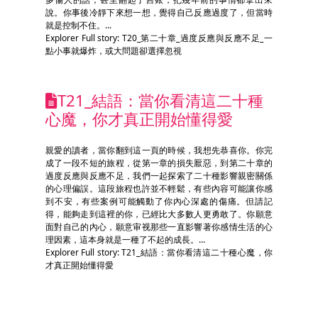
說。你事後冷靜下來想一想，覺得自己反應過度了，但當時
就是控制不住。...
Explorer Full story: T20_第二十章_過度反應與反應不足_一
點小事就爆炸，或大問題卻選擇忽視
T21_結語：當你看清這二十種
心魔，你才真正開始懂得愛
親愛的讀者，當你翻到這一頁的時候，我想先恭喜你。你完
成了一段不短的旅程，從第一章的損失厭惡，到第二十章的
過度反應與反應不足，我們一起探索了二十種影響親密關係
的心理偏誤。這段旅程也許並不輕鬆，有些內容可能讓你感
到不安，有些案例可能觸動了你內心深處的傷痛。但請記
得，能夠走到這裡的你，已經比大多數人更勇敢了。你願意
面對自己的內心，願意审视那些一直影響著你感情生活的心
理因素，這本身就是一種了不起的成長。...
Explorer Full story: T21_結語：當你看清這二十種心魔，你
才真正開始懂得愛