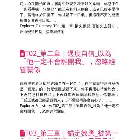
時，心跳開始加速，腦海中浮現各種不好的念頭。你忍不住
一直看手機，想像他可能正在和別人約會，或者已經不愛你
了。當他終於回覆了，你才鬆了一口氣，但這種不安的感覺
很快又會再次出現。...
Explorer Full story: T01_第一章_損失厭惡_害怕失去對方，
反而變得控制、焦慮與依附
T02_第二章｜過度自信_以為
「他一定不會離開我」，忽略經
營關係
你有沒有過這樣的經驗？在一起久了，你開始覺得這段關係
是「穩定」的，於是慢慢放鬆下來。你不再用心準備約會，
不再特意打扮自己，不再時常表達感謝和愛意。你想著：
「反正他都已經是我的人了，不需要再那麼費心了。」...
Explorer Full story: T02_第二章｜過度自信_以為「他一定不
會離開我」，忽略經營關係
T03_第三章｜錨定效應_被第一