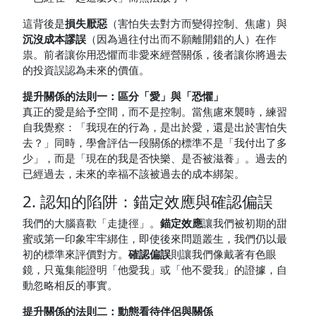
這背後是
損失厭惡
（害怕失去對方而變得控制、焦慮）與
沉沒成本謬誤
（因為過往付出而不願離開錯的人）在作
祟。前者讓你用恐懼而非愛來經營關係，後者讓你將過去
的投資誤認為未來的價值。
提升關係的法則一：區分「愛」與「恐懼」
真正的愛是給予空間，而不是控制。當焦慮來襲時，練習
自我覺察：「我現在的行為，是出於愛，還是出於害怕失
去？」同時，學會評估一段關係的標準不是「我付出了多
少」，而是「現在的我是否快樂、是否被滋養」。過去的
已經過去，未來的幸福不該被過去的成本綁架。
2. 認知的陷阱：錨定效應與確認偏誤
我們的大腦喜歡「走捷徑」。
錨定效應
讓我們被初期的甜
蜜或第一印象牢牢綁住，即使後來問題叢生，我們仍以最
初的標準來評價對方。
確認偏誤
則讓我們像戴著有色眼
鏡，只蒐集能證明「他愛我」或「他不愛我」的證據，自
動忽略相反的事實。
提升關係的法則二：動態看待伴侶與關係