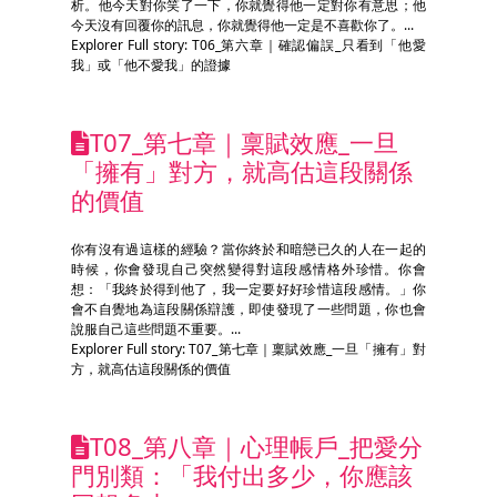
析。他今天對你笑了一下，你就覺得他一定對你有意思；他
今天沒有回覆你的訊息，你就覺得他一定是不喜歡你了。...
Explorer Full story: T06_第六章｜確認偏誤_只看到「他愛
我」或「他不愛我」的證據
T07_第七章｜稟賦效應_一旦
「擁有」對方，就高估這段關係
的價值
你有沒有過這樣的經驗？當你終於和暗戀已久的人在一起的
時候，你會發現自己突然變得對這段感情格外珍惜。你會
想：「我終於得到他了，我一定要好好珍惜這段感情。」你
會不自覺地為這段關係辯護，即使發現了一些問題，你也會
說服自己這些問題不重要。...
Explorer Full story: T07_第七章｜稟賦效應_一旦「擁有」對
方，就高估這段關係的價值
T08_第八章｜心理帳戶_把愛分
門別類：「我付出多少，你應該