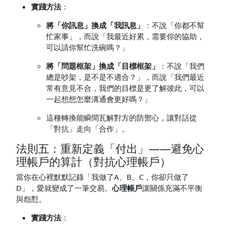
實踐方法
：
將「你訊息」換成「我訊息」
：不說「你都不幫
忙家事」，而說「我最近好累，需要你的協助，
可以請你幫忙洗碗嗎？」
將「問題框架」換成「目標框架」
：不說「我們
總是吵架，是不是不適合？」，而說「我們最近
常有意見不合，我們的目標是更了解彼此，可以
一起想想怎麼溝通會更好嗎？」
這種轉換能瞬間瓦解對方的防禦心，讓對話從
「對抗」走向「合作」。
法則五：重新定義「付出」——避免心
理帳戶的算計（對抗心理帳戶）
當你在心裡默默記錄「我做了A、B、C，你卻只做了
D」，愛就變成了一筆交易。
心理帳戶
讓關係充滿不平衡
與怨懟。
實踐方法
：