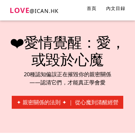
LOVE
首頁
內文目録
@ICAN.HK
❤️愛情覺醒：愛，
或毀於心魔
20種認知偏誤正在摧毀你的親密關係
——認清它們，才能真正學會愛
✦ 親密關係的法則 ✦ ｜ 從心魔到清醒經營