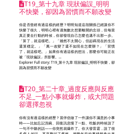
T19_第十九章 現狀偏誤_明明
不快樂，卻因為習慣而不願改變
你是否曾經有過這樣的經歷？明明知道這段關係已經讓你不
快樂了很久，明明心裡有過無數次想要離開的念頭，但每當
真正要去行動的時候，你卻發現自己怎麼也邁不出那一步。
「算了，就這樣吧。」「雖然不太開心，但起碼現在的生活
還算穩定。」「萬一改變了還不如現在怎麼辦？」「習慣
了，就這樣吧。」如果你有過這樣的想法，那麼你可能正在
被「現狀偏誤」所影響。...
Explorer Full story: T19_第十九章 現狀偏誤_明明不快樂，卻
因為習慣而不願改變
T20_第二十章_過度反應與反應
不足_一點小事就爆炸，或大問題
卻選擇忽視
你有沒有過這樣的經歷？當伴侶做了一件讓你不滿意的小事
時——比如忘記洗碗、回復訊息慢了一點、吃飯的時候說了
一句不中聽的話——你突然就爆炸了。你大發雷霆，說了很
多傷人的話，甚至翻起了舊账，把幾年前的事情都拿出來