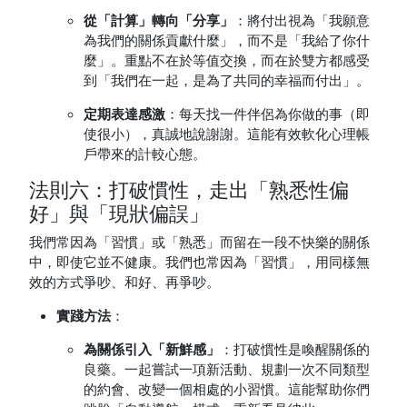
從「計算」轉向「分享」
：將付出視為「我願意
為我們的關係貢獻什麼」，而不是「我給了你什
麼」。重點不在於等值交換，而在於雙方都感受
到「我們在一起，是為了共同的幸福而付出」。
定期表達感激
：每天找一件伴侶為你做的事（即
使很小），真誠地說謝謝。這能有效軟化心理帳
戶帶來的計較心態。
法則六：打破慣性，走出「熟悉性偏
好」與「現狀偏誤」
我們常因為「習慣」或「熟悉」而留在一段不快樂的關係
中，即使它並不健康。我們也常因為「習慣」，用同樣無
效的方式爭吵、和好、再爭吵。
實踐方法
：
為關係引入「新鮮感」
：打破慣性是喚醒關係的
良藥。一起嘗試一項新活動、規劃一次不同類型
的約會、改變一個相處的小習慣。這能幫助你們