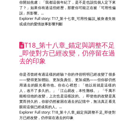
你開始焦慮：「我都這個年紀了，是不是也該找個人定下來
了？」如果你有過這些經歷，那麼你可能正在被「可用性偏
誤」所影響。...
Explorer Full story: T17_第十七章_可用性偏誤_被身邊失敗
或成功的愛情故事影響判斷
T18_第十八章_錨定與調整不足
_即使對方已經改變，仍停留在過
去的印象
你是否曾經有過這樣的經驗？你的伴侶明明已經改變了很多
——變得更加體貼、更加負責任、更加成熟——但你卻仍然
用過去的眼光看待他。你在心裡想：「他以前就是這樣的
人，改不了多久的。」「江山易改，本性難移。」「千萬不
能相信他的改變，上次也是這樣說的。」即使他的改變是真
實而持久的，你卻仍然被困在過去的記憶中，無法真正看見
眼前這個已經成長的人。...
Explorer Full story: T18_第十八章_錨定與調整不足_即使對
方已經改變，仍停留在過去的印象