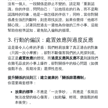
沒有一個人、一段關係是靜止不變的。請定期「重新認
識」你的伴侶，問問自己：「以他現在的行為，而不是剛
認識時的印象，他是一個怎樣的伴侶？」同時，當你對關
係產生強烈判斷時，刻意尋找反證。如果你覺得「他都不
關心我」，試著回想過去一週他為你做的三件小事。這能
幫助你校準認知，避免陷入偏執的循環。
3. 行動的偏誤：處置效應與過度反應
這是最令人心疼的矛盾：我們輕易放棄了真正適合的對象
（只因一次小摩擦），卻對不斷傷害我們的人死撐到底。
這正是
處置效應
的體現。而
過度反應與反應不足
則讓我們
在雞毛蒜皮的小事上爆炸，卻對關係中的核心問題（如價
值觀不合、長期冷漠）選擇性忽視。
提升關係的法則三：建立健康的「關係篩選機制」
你需要兩套標準：
放棄的標準
：不應是「一次爭吵」，而應是「長期且
無法改變的核心傷害」（如欺騙、輕視、價值觀的根
本衝突）。