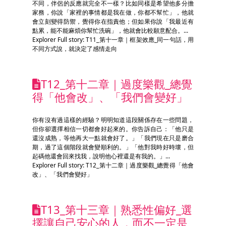
不同，伴侶的反應就完全不一樣？比如同樣是希望他多分擔
家務，你說「家裡的事情都是我在做，你都不幫忙」，他就
會立刻變得防禦，覺得你在指責他；但如果你說「我最近有
點累，能不能麻煩你幫忙洗碗」，他就會比較願意配合。...
Explorer Full story: T11_第十一章｜框架效應_同一句話，用
不同方式說，就決定了感情走向
T12_第十二章｜過度樂觀_總覺
得「他會改」、「我們會變好」
你有沒有過這樣的經驗？明明知道這段關係存在一些問題，
但你卻選擇相信一切都會好起來的。你告訴自己：「他只是
還沒成熟，等他再大一點就會好了。」「我們現在只是磨合
期，過了這個階段就會變順利的。」「他對我時好時壞，但
起碼他還會回來找我，說明他心裡還是有我的。」...
Explorer Full story: T12_第十二章｜過度樂觀_總覺得「他會
改」、「我們會變好」
T13_第十三章｜熟悉性偏好_選
擇讓自己安心的人，而不一定是