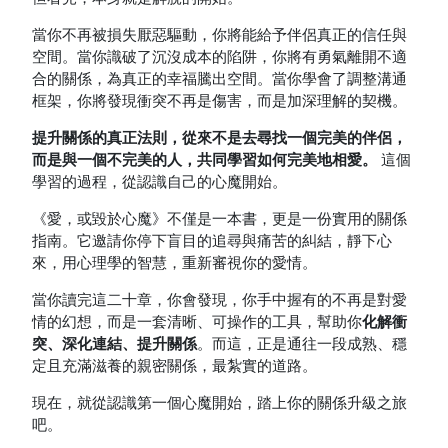
當你不再被損失厭惡驅動，你將能給予伴侶真正的信任與
空間。當你識破了沉沒成本的陷阱，你將有勇氣離開不適
合的關係，為真正的幸福騰出空間。當你學會了調整溝通
框架，你將發現衝突不再是傷害，而是加深理解的契機。
提升關係的真正法則，從來不是去尋找一個完美的伴侶，
而是與一個不完美的人，共同學習如何完美地相愛。
這個
學習的過程，從認識自己的心魔開始。
《愛，或毀於心魔》不僅是一本書，更是一份實用的關係
指南。它邀請你停下盲目的追尋與痛苦的糾結，靜下心
來，用心理學的智慧，重新審視你的愛情。
當你讀完這二十章，你會發現，你手中握有的不再是對愛
情的幻想，而是一套清晰、可操作的工具，幫助你
化解衝
突、深化連結、提升關係
。而這，正是通往一段成熟、穩
定且充滿滋養的親密關係，最紮實的道路。
現在，就從認識第一個心魔開始，踏上你的關係升級之旅
吧。