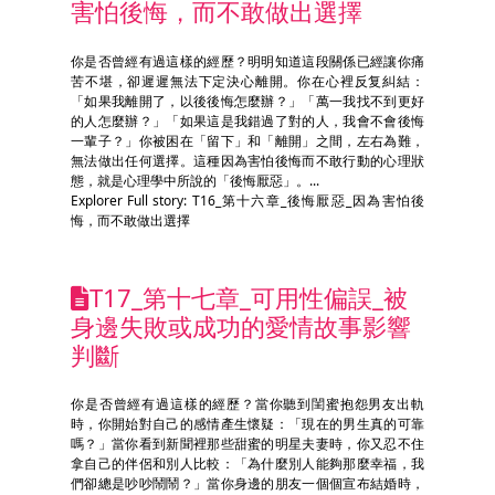
害怕後悔，而不敢做出選擇
你是否曾經有過這樣的經歷？明明知道這段關係已經讓你痛
苦不堪，卻遲遲無法下定決心離開。你在心裡反复糾結：
「如果我離開了，以後後悔怎麼辦？」「萬一我找不到更好
的人怎麼辦？」「如果這是我錯過了對的人，我會不會後悔
一輩子？」你被困在「留下」和「離開」之間，左右為難，
無法做出任何選擇。這種因為害怕後悔而不敢行動的心理狀
態，就是心理學中所說的「後悔厭惡」。...
Explorer Full story: T16_第十六章_後悔厭惡_因為害怕後
悔，而不敢做出選擇
T17_第十七章_可用性偏誤_被
身邊失敗或成功的愛情故事影響
判斷
你是否曾經有過這樣的經歷？當你聽到閨蜜抱怨男友出軌
時，你開始對自己的感情產生懷疑：「現在的男生真的可靠
嗎？」當你看到新聞裡那些甜蜜的明星夫妻時，你又忍不住
拿自己的伴侶和別人比較：「為什麼別人能夠那麼幸福，我
們卻總是吵吵鬧鬧？」當你身邊的朋友一個個宣布結婚時，